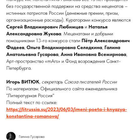
без государственной поддержки на средства меценатов –
истинных патриотов России (денежные премии, призы,
организационные расходы). Кураторами конкурса являются
Сергей Владимирович Любимцев
и
Наталья
Александровна Жукова
. Меценатами и добрыми
помощниками 13-го конкурса стали
Пётр Александрович
Фадеев
,
Ольга Владимировна Селедкина
,
Галина
Анатольевна Гусарова
,
Анна Ивановна Всемирнова
,
Арт-пространство «mArs» и Фонд возрождения Санкт-
Петербурга.
Игорь ВИТЮК
, секретарь Союза писателей России
По материалам: Официального сайта еженедельника
"Литературная Россия"
Полный текст по ссылке:
https://litrussia.su/2023/06/03/imeni-poeta-i-knyazya-
konstantina-romanova/
Галина Гусарова