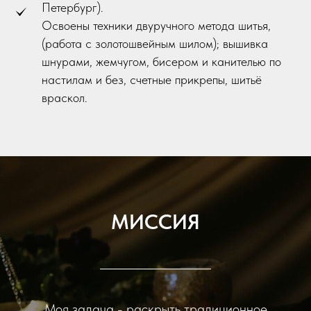
Петербург).
Освоены техники двуручного метода шитья,
(работа с золотошвейным шилом); вышивка
шнурами, жемчугом, бисером и канителью по
настилам и без, счетные прикрепы, шитьё
враскол.
МИССИЯ
Моя задача - раскрыть традиционное