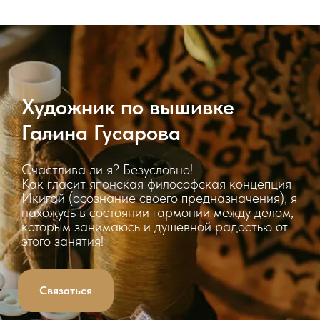
Художник по вышивке
Галина Гусарова
Счастлива ли я? Безусловно!
Как гласит японская философская концепция
Икигай (осознание своего предназначения), я
нахожусь в состоянии гармонии между делом,
которым занимаюсь и душевной радостью от
этого занятия!
Связаться