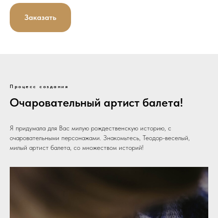
Заказать
Процесс создания
Очаровательный артист балета!
Я придумала для Вас милую рождественскую историю, с
очаровательными персонажами. Знакомьтесь, Теодор-веселый,
милый артист балета, со множеством историй!